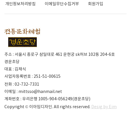
개인정보처리방침
이메일무단수집거부
회원가입
주소 : 서울시 종로구 삼일대로 461 운현궁 sk허브 102동 204-6호
경운초당
대표 : 김채식
사업자등록번호 : 251-51-00615
전화 : 02-732-7331
이메일 :
mittsso@hanmail.net
계좌번호 : 우리은행 1005-904-056249(경운초당)
Copyright © 이아임디자인. All rights reserved.
Desig by Eim