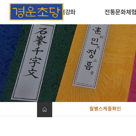
초서강좌
전통문화체
초서강좌 소개
목판 및 목활자 인
과정안내
옛날책 만들기
개인맞춤형체험
월별스케줄확인