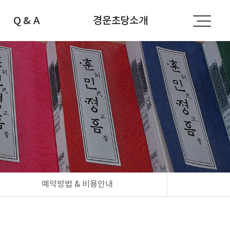
Q & A
경운초당소개
공지사항
경운초당소개
자주하는 질문
선생님소개
문의하기
찾아오시는 길
예약방법 & 비용안내