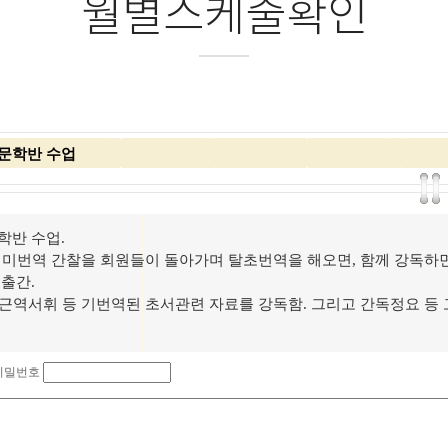
월별스케줄확인
문학반 수업
학반 수업.
 미번역 간찰을 회원들이 돌아가며 탈초번역을 해오면, 함께 강독하면서
출간.
 근역서휘 등 기번역된 초서관련 자료를 강독함. 그리고 간독정요 등
비밀번호