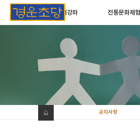
초서강좌
전통문화체
초서강좌 소개
목판 및 목활자 인
과정안내
옛날책 만들기
개인맞춤형체험
공지사항