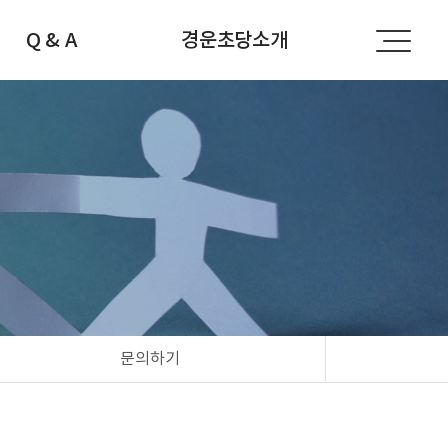
Q & A
경운초당소개
공지사항
경운초당소개
자주하는 질문
선생님소개
문의하기
찾아오시는 길
문의하기