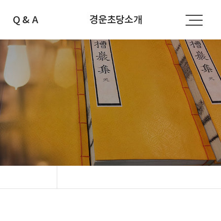
Q & A
경운초당소개
공지사항
경운초당소개
자주하는 질문
선생님소개
문의하기
찾아오시는 길