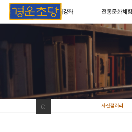
초서강좌
전통문화체
초서강좌 소개
목판 및 목활자 인
과정안내
옛날책 만들기
개인맞춤형체험
사진갤러리