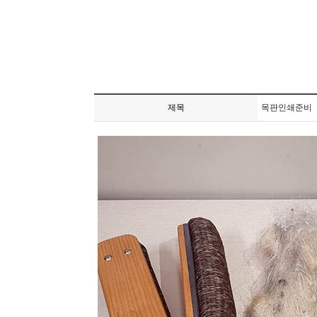
제목
목판인쇄준비