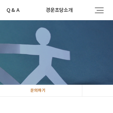
Q & A
경운초당소개
공지사항
경운초당소개
자주하는 질문
선생님소개
문의하기
찾아오시는 길
문의하기