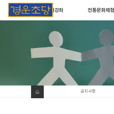
초서강좌
전통문화체
초서강좌 소개
목판 및 목활자 인
과정안내
옛날책 만들기
개인맞춤형체험
공지사항