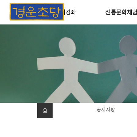
초서강좌
전통문화체
초서강좌 소개
목판 및 목활자 인
과정안내
옛날책 만들기
개인맞춤형체험
공지사항