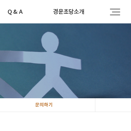
Q & A
경운초당소개
공지사항
경운초당소개
자주하는 질문
선생님소개
문의하기
찾아오시는 길
문의하기