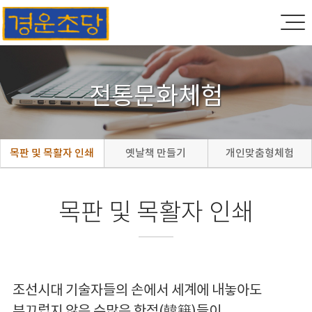
전통문화체험
목판 및 목활자 인쇄
옛날책 만들기
개인맞춤형체험
목판 및 목활자 인쇄
조선시대 기술자들의 손에서 세계에 내놓아도
부끄럽지 않은 수많은 한적(韓籍)들이